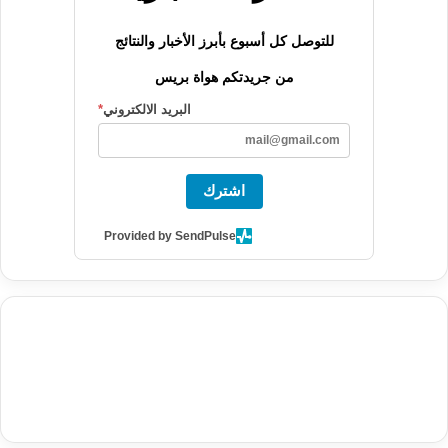
للتوصل كل أسبوع بأبرز الأخبار والنتائج
من جريدتكم هواة بريس
البريد الالكتروني
*
اشترك
Provided by SendPulse
agence de communication digitale au Maroc
services marketing
digital
stratégie SEO et optimisation web
actualité economique
btp Maroc
actualité btp maroc
maroc
آخر أخبار الرياضة
تحليل مباريات
كرة القدم
أخبار الهواة
نتائج مباريات الهواة
seo
buy iptv
iptv subscription
specialist
trend news
best iptv
agence marketing presse