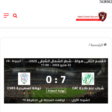
7A3B9K2
nu
خانة الب
الرئيسية
/
القسم الثاني هواة - شطر الشمال الشرقي 2025-2026
الجولة : 28
|
23 مايو 2026
-
17:00
0
:
7
شباب علم طنجة CAT
نهضة السعيدية CSRS
نهاية المباراة
الشوط الأول: -
توقفت المباراة في الدقيقة 75
|