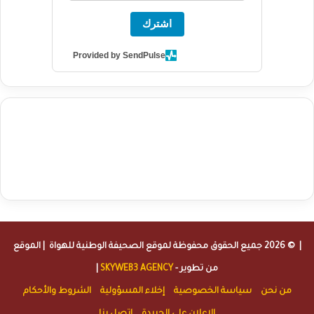
اشترك
Provided by SendPulse
agence de communication digitale au Maroc
services marketing
digital
stratégie SEO et optimisation web
actualité economique
btp Maroc
actualité btp maroc
maroc
آخر أخبار الرياضة
تحليل مباريات
كرة القدم
أخبار الهواة
نتائج مباريات الهواة
seo
buy iptv
iptv subscription
specialist
trend news
best iptv
agence marketing presse
| © 2026 جميع الحقوق محفوظة لموقع
الصحيفة الوطنية للهواة
| الموقع
من تطوير -
SKYWEB3 AGENCY
|
من نحن
سياسة الخصوصية
إخلاء المسؤولية
الشروط والأحكام