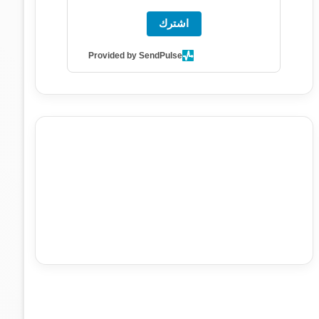
اشترك
Provided by SendPulse
agence de communication digitale au Maroc
services
marketing digital
stratégie SEO et optimisation web
actualité economique maroc
actualité btp maroc
btp
Maroc
آخر أخبار الرياضة
تحليل مباريات كرة القدم
أخبار الهواة
نتائج مباريات الهواة
seo
buy iptv
iptv subscription
specialist
trend news
best iptv
agence marketing
presse