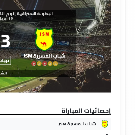
البطولة الاحترافية إنوي القسم الث
26 أبريل 2026
3
شباب المسيرة JSM
نهاية
ت
ت
خ
ت
خ
الشو
إحصائيات المباراة
شباب المسيرة JSM