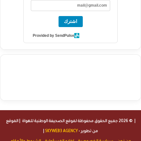
اشترك
Provided by SendPulse
agence de communication digitale au Maroc
services marketing
digital
stratégie SEO et optimisation web
actualité economique
btp Maroc
actualité btp maroc
maroc
آخر أخبار الرياضة
تحليل مباريات
كرة القدم
أخبار الهواة
نتائج مباريات الهواة
seo
buy iptv
iptv subscription
specialist
trend news
best iptv
agence marketing presse
| © 2026 جميع الحقوق محفوظة لموقع
الصحيفة الوطنية للهواة
| الموقع
من تطوير -
SKYWEB3 AGENCY
|