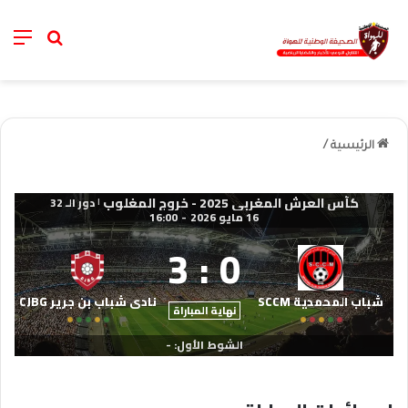
nu
خانة الب
الرئيسية
/
كأس العرش المغربي 2025 - خروج المغلوب
دور الـ 32
|
16 مايو 2026
-
16:00
3
:
0
شباب المحمدية SCCM
نادي شباب بن جرير CJBG
نهاية المباراة
الشوط الأول: -