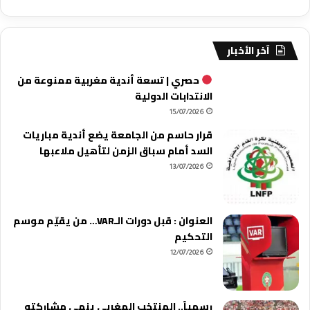
آخر الأخبار
حصري | تسعة أندية مغربية ممنوعة من
الانتدابات الدولية
15/07/2026
قرار حاسم من الجامعة يضع أندية مباريات
السد أمام سباق الزمن لتأهيل ملاعبها
13/07/2026
العنوان : قبل دورات الـVAR… من يقيّم موسم
التحكيم
12/07/2026
رسمياً.. المنتخب المغربي ينهي مشاركته