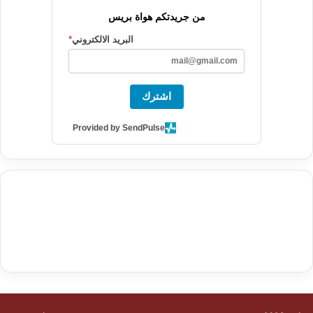
من جريدتكم هواة بريس
البريد الالكتروني
*
اشترك
Provided by SendPulse
agence de communication digitale au Maroc
services marketing
digital
stratégie SEO et optimisation web
actualité economique
btp Maroc
actualité btp maroc
maroc
آخر أخبار الرياضة
تحليل مباريات
كرة القدم
أخبار الهواة
نتائج مباريات الهواة
seo
buy iptv
iptv subscription
specialist
trend news
best iptv
agence marketing presse