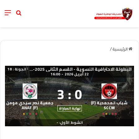
nu
خانة الب
الرئيسية
/
البطولة الاحترافية النسوية - القسم الثاني 2025-2026
الجولة : 18
|
22 أبريل 2026
-
16:00
3
:
0
شباب المحمدية (F)
جمعية نصر سيدي مومن
(F) ANAF
SCCM
نهاية المباراة
الشوط الأول: -