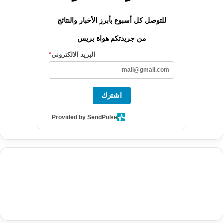
للتوصل كل أسبوع بأبرز الأخبار والنتائج
من جريدتكم هواة بريس
البريد الالكتروني
*
اشترك
Provided by SendPulse
agence de communication digitale au Maroc
services marketing
digital
stratégie SEO et optimisation web
actualité economique
btp Maroc
actualité btp maroc
maroc
آخر أخبار الرياضة
تحليل مباريات
كرة القدم
أخبار الهواة
نتائج مباريات الهواة
seo
buy iptv
iptv subscription
specialist
trend news
best iptv
agence marketing presse