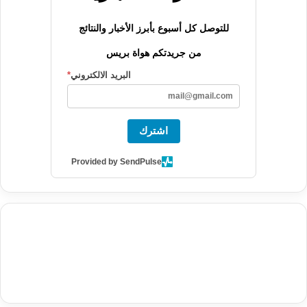
للتوصل كل أسبوع بأبرز الأخبار والنتائج
من جريدتكم هواة بريس
البريد الالكتروني
*
اشترك
Provided by SendPulse
agence de communication digitale au Maroc
services marketing
digital
stratégie SEO et optimisation web
actualité economique
btp Maroc
actualité btp maroc
maroc
آخر أخبار الرياضة
تحليل مباريات
كرة القدم
أخبار الهواة
نتائج مباريات الهواة
seo
buy iptv
iptv subscription
specialist
trend news
best iptv
agence marketing presse