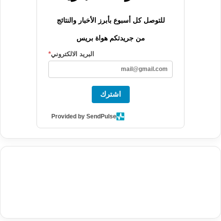
للتوصل كل أسبوع بأبرز الأخبار والنتائج
من جريدتكم هواة بريس
البريد الالكتروني
*
اشترك
Provided by SendPulse
agence de communication digitale au Maroc
services marketing
digital
stratégie SEO et optimisation web
actualité economique
btp Maroc
actualité btp maroc
maroc
آخر أخبار الرياضة
تحليل مباريات
كرة القدم
أخبار الهواة
نتائج مباريات الهواة
seo
buy iptv
iptv subscription
specialist
trend news
best iptv
agence marketing presse