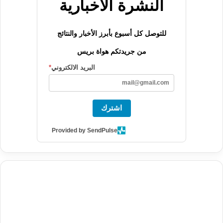
النشرة الاخبارية
للتوصل كل أسبوع بأبرز الأخبار والنتائج
من جريدتكم هواة بريس
البريد الالكتروني
*
اشترك
Provided by SendPulse
agence de communication digitale au Maroc
services marketing
digital
stratégie SEO et optimisation web
actualité economique
btp Maroc
actualité btp maroc
maroc
آخر أخبار الرياضة
تحليل مباريات
كرة القدم
أخبار الهواة
نتائج مباريات الهواة
seo
buy iptv
iptv subscription
specialist
trend news
best iptv
agence marketing presse