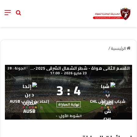
nu
خانة الب
الرئيسية
/
القسم الثاني هواة - شطر الشمال الشرقي 2025-2026
الجولة : 28
|
23 مايو 2026
-
17:00
3
:
4
شباب العرائش CHL
إتحاد بن الطيب AUSB
نهاية المباراة
الشوط الأول: -