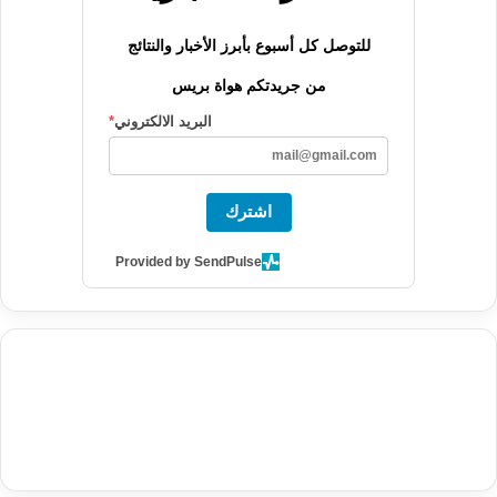
للتوصل كل أسبوع بأبرز الأخبار والنتائج
من جريدتكم هواة بريس
البريد الالكتروني
*
اشترك
Provided by SendPulse
agence de communication digitale au Maroc
services marketing
digital
stratégie SEO et optimisation web
actualité economique
btp Maroc
actualité btp maroc
maroc
آخر أخبار الرياضة
تحليل مباريات
كرة القدم
أخبار الهواة
نتائج مباريات الهواة
seo
buy iptv
iptv subscription
specialist
trend news
best iptv
agence marketing presse