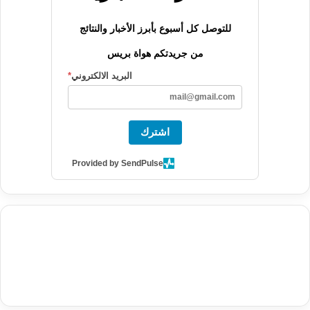
للتوصل كل أسبوع بأبرز الأخبار والنتائج
من جريدتكم هواة بريس
البريد الالكتروني
*
اشترك
Provided by SendPulse
agence de communication digitale au Maroc
services marketing
digital
stratégie SEO et optimisation web
actualité economique
btp Maroc
actualité btp maroc
maroc
آخر أخبار الرياضة
تحليل مباريات
كرة القدم
أخبار الهواة
نتائج مباريات الهواة
seo
buy iptv
iptv subscription
specialist
trend news
best iptv
agence marketing presse