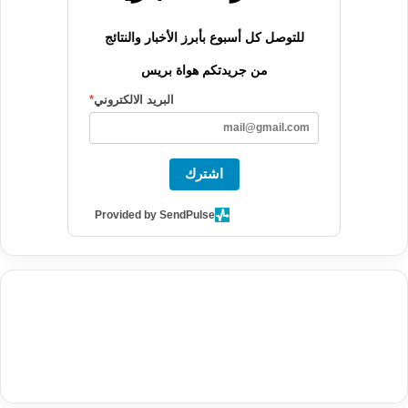
للتوصل كل أسبوع بأبرز الأخبار والنتائج
من جريدتكم هواة بريس
البريد الالكتروني
*
اشترك
Provided by SendPulse
agence de communication digitale au Maroc
services marketing
digital
stratégie SEO et optimisation web
actualité economique
btp Maroc
actualité btp maroc
maroc
آخر أخبار الرياضة
تحليل مباريات
كرة القدم
أخبار الهواة
نتائج مباريات الهواة
seo
buy iptv
iptv subscription
specialist
trend news
best iptv
agence marketing presse