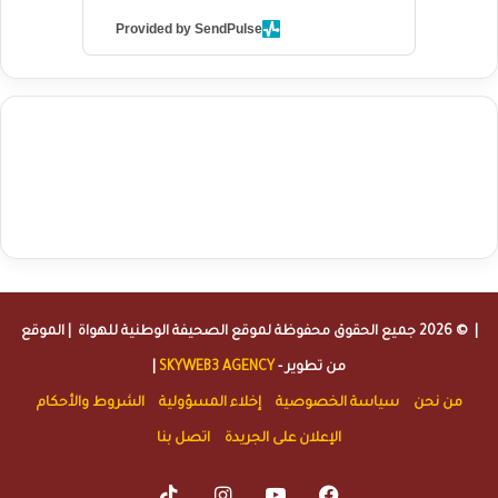
Provided by SendPulse
agence de communication digitale au Maroc
services marketing
digital
stratégie SEO et optimisation web
actualité economique
btp Maroc
actualité btp maroc
maroc
آخر أخبار الرياضة
تحليل مباريات
كرة القدم
أخبار الهواة
نتائج مباريات الهواة
seo
buy iptv
iptv subscription
specialist
trend news
best iptv
agence marketing presse
| © 2026 جميع الحقوق محفوظة لموقع
الصحيفة الوطنية للهواة
| الموقع
من تطوير -
SKYWEB3 AGENCY
|
من نحن
سياسة الخصوصية
إخلاء المسؤولية
الشروط والأحكام
الإعلان على الجريدة
اتصل بنا
TikTok
Instagram
YouTube
Facebook