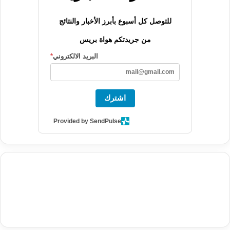
للتوصل كل أسبوع بأبرز الأخبار والنتائج
من جريدتكم هواة بريس
البريد الالكتروني
*
اشترك
Provided by SendPulse
agence de communication digitale au Maroc
services marketing
digital
stratégie SEO et optimisation web
actualité economique
btp Maroc
actualité btp maroc
maroc
آخر أخبار الرياضة
تحليل مباريات
كرة القدم
أخبار الهواة
نتائج مباريات الهواة
seo
buy iptv
iptv subscription
specialist
trend news
best iptv
agence marketing presse