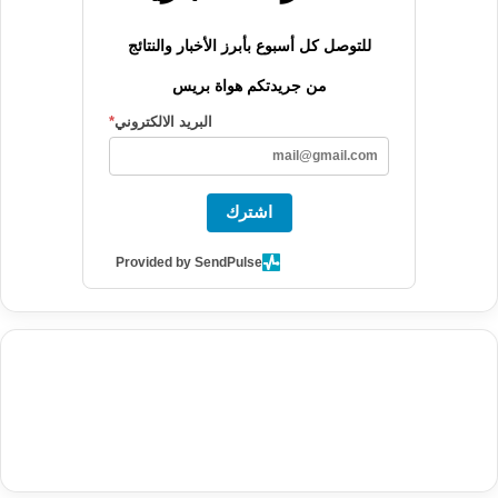
للتوصل كل أسبوع بأبرز الأخبار والنتائج
من جريدتكم هواة بريس
البريد الالكتروني
*
اشترك
Provided by SendPulse
agence de communication digitale au Maroc
services marketing
digital
stratégie SEO et optimisation web
actualité economique
btp Maroc
actualité btp maroc
maroc
آخر أخبار الرياضة
تحليل مباريات
كرة القدم
أخبار الهواة
نتائج مباريات الهواة
seo
buy iptv
iptv subscription
specialist
trend news
best iptv
agence marketing presse