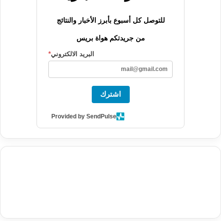
للتوصل كل أسبوع بأبرز الأخبار والنتائج
من جريدتكم هواة بريس
البريد الالكتروني
*
اشترك
Provided by SendPulse
agence de communication digitale au Maroc
services marketing
digital
stratégie SEO et optimisation web
actualité economique
btp Maroc
actualité btp maroc
maroc
آخر أخبار الرياضة
تحليل مباريات
كرة القدم
أخبار الهواة
نتائج مباريات الهواة
seo
buy iptv
iptv subscription
specialist
trend news
best iptv
agence marketing presse