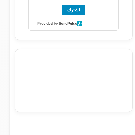
اشترك
Provided by SendPulse
agence de communication digitale au Maroc
services
marketing digital
stratégie SEO et optimisation web
actualité economique maroc
actualité btp maroc
btp
Maroc
آخر أخبار الرياضة
تحليل مباريات كرة القدم
أخبار الهواة
نتائج مباريات الهواة
seo
buy iptv
iptv subscription
specialist
trend news
best iptv
agence marketing
presse