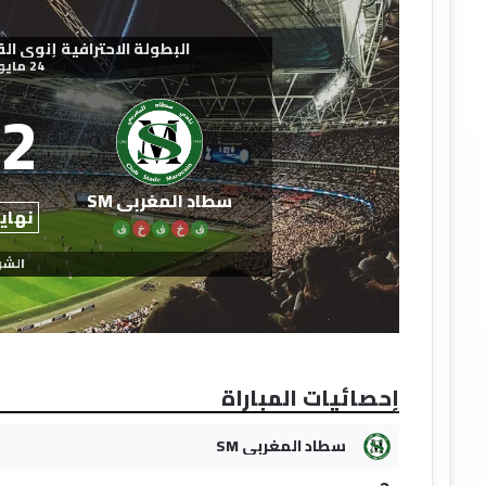
البطولة الاحترافية إنوي القسم الث
24 مايو 2026
2
سطاد المغربي SM
نهاية
ف
خ
ف
خ
ف
الشو
إحصائيات المباراة
سطاد المغربي SM