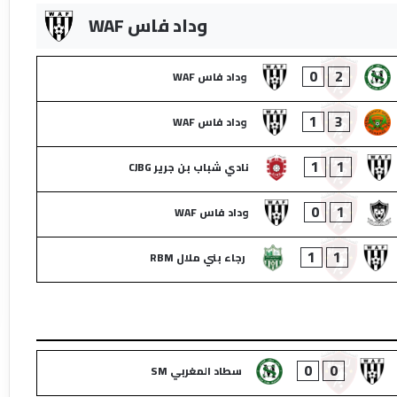
وداد فاس WAF
0
2
وداد فاس WAF
1
3
وداد فاس WAF
1
1
نادي شباب بن جرير CJBG
0
1
وداد فاس WAF
1
1
رجاء بني ملال RBM
0
0
سطاد المغربي SM