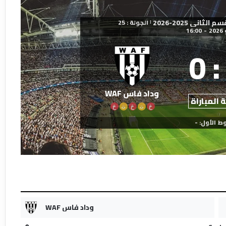
اني 2025-2026
الجولة : 25
|
16:00
-
0
:
وداد فاس WAF
 المباراة
خ
ت
خ
ت
خ
ط الأول: -
وداد فاس WAF