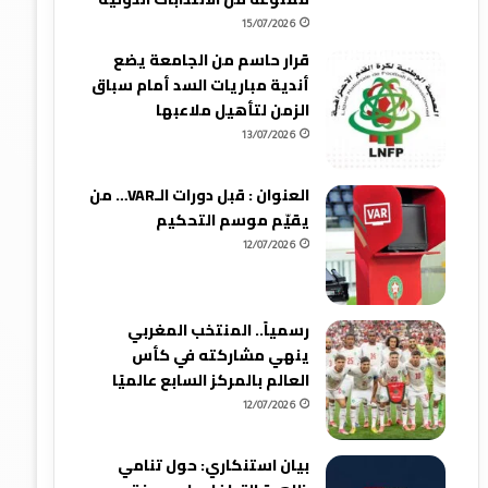
15/07/2026
قرار حاسم من الجامعة يضع
أندية مباريات السد أمام سباق
الزمن لتأهيل ملاعبها
13/07/2026
العنوان : قبل دورات الـVAR… من
يقيّم موسم التحكيم
12/07/2026
رسمياً.. المنتخب المغربي
ينهي مشاركته في كأس
العالم بالمركز السابع عالميًا
12/07/2026
بيان استنكاري: حول تنامي