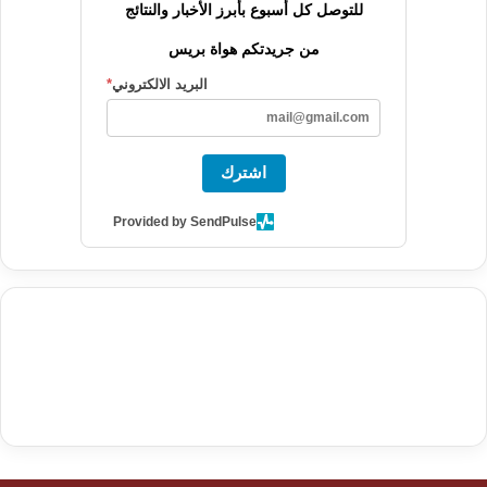
للتوصل كل أسبوع بأبرز الأخبار والنتائج
من جريدتكم هواة بريس
البريد الالكتروني
*
اشترك
Provided by SendPulse
agence de communication digitale au Maroc
services marketing
digital
stratégie SEO et optimisation web
actualité economique
btp Maroc
actualité btp maroc
maroc
آخر أخبار الرياضة
تحليل مباريات
كرة القدم
أخبار الهواة
نتائج مباريات الهواة
seo
buy iptv
iptv subscription
specialist
trend news
best iptv
agence marketing presse