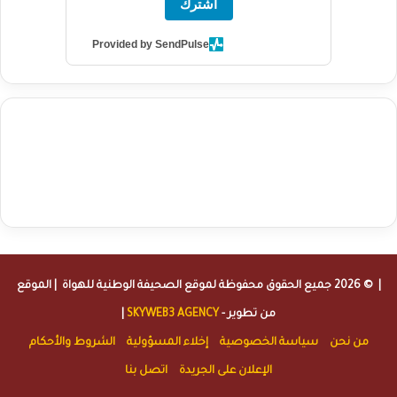
اشترك
Provided by SendPulse
agence de communication digitale au Maroc
services marketing
digital
stratégie SEO et optimisation web
actualité economique
btp Maroc
actualité btp maroc
maroc
آخر أخبار الرياضة
تحليل مباريات
كرة القدم
أخبار الهواة
نتائج مباريات الهواة
seo
buy iptv
iptv subscription
specialist
trend news
best iptv
agence marketing presse
| © 2026 جميع الحقوق محفوظة لموقع
الصحيفة الوطنية للهواة
| الموقع
من تطوير -
SKYWEB3 AGENCY
|
من نحن
سياسة الخصوصية
إخلاء المسؤولية
الشروط والأحكام
الإعلان على الجريدة
اتصل بنا