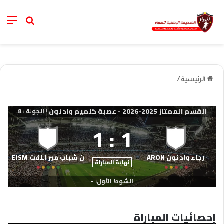
nu
خانة الب
الرئيسية
/
القسم الممتاز 2025-2026 - عصبة كلميم واد نون
الجولة : 8
|
1
:
1
رجاء واد نون ARON
ن شباب مير اللفت EJSM
نهاية المباراة
الشوط الأول: -
إحصائيات المباراة