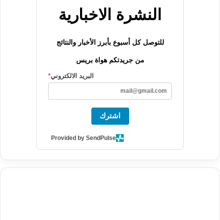
النشرة الاخبارية
للتوصل كل أسبوع بأبرز الأخبار والنتائج
من جريدتكم هواة بريس
البريد الالكتروني
*
اشترك
Provided by SendPulse
agence de communication digitale au Maroc
services marketing
digital
stratégie SEO et optimisation web
actualité economique
btp Maroc
actualité btp maroc
maroc
آخر أخبار الرياضة
تحليل مباريات
كرة القدم
أخبار الهواة
نتائج مباريات الهواة
seo
buy iptv
iptv subscription