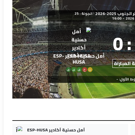
ب 2025-2026
الجولة : 25
|
16:00
-
0
:
أمل حسنية أكادير ESP-
HUSA
 المباراة
ت
خ
ف
ف
ف
ط الأول: -
أمل حسنية أكادير ESP-HUSA