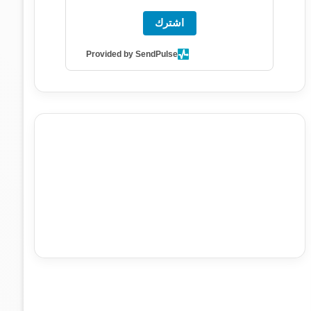
اشترك
Provided by SendPulse
agence de communication digitale au Maroc
services
marketing digital
stratégie SEO et optimisation web
actualité economique maroc
actualité btp maroc
btp
Maroc
آخر أخبار الرياضة
تحليل مباريات كرة القدم
أخبار الهواة
نتائج مباريات الهواة
seo
buy iptv
iptv subscription
specialist
trend news
best iptv
agence marketing
presse