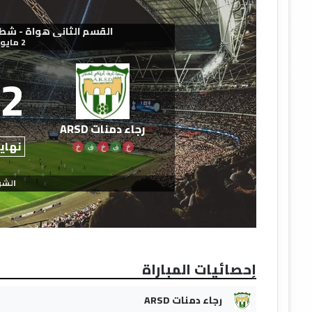
القسم الثاني هواة - شطر الجنو
2 مايو 2026
2
رجاء دمنات ARSD
نهاية
خ
ف
خ
ف
خ
الشو
إحصائيات المباراة
رجاء دمنات ARSD