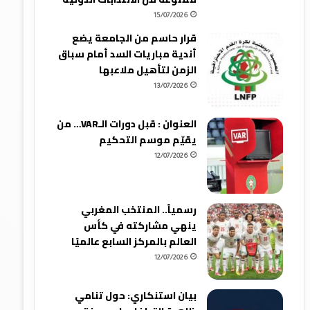
15/07/2026
قرار حاسم من الجامعة يضع
أندية مباريات السد أمام سباق
الزمن لتأهيل ملاعبها
13/07/2026
العنوان : قبل دورات الـVAR… من
يقيّم موسم التحكيم
12/07/2026
رسمياً.. المنتخب المغربي
ينهي مشاركته في كأس
العالم بالمركز السابع عالميًا
12/07/2026
بيان استنكاري: حول تنامي