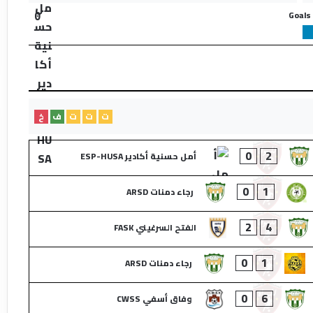
Goals
0
ت
ت
ت
ف
خ
0
2
أمل حسنية أكادير ESP-HUSA
0
1
رجاء دمنات ARSD
2
4
الفتح السرغيني FASK
0
1
رجاء دمنات ARSD
0
6
وفاق أسفي CWSS