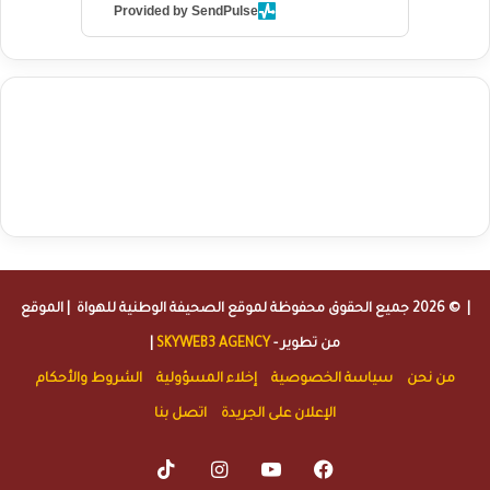
Provided by SendPulse
agence de communication digitale au Maroc
services marketing
digital
stratégie SEO et optimisation web
actualité economique
btp Maroc
actualité btp maroc
maroc
آخر أخبار الرياضة
تحليل مباريات
كرة القدم
أخبار الهواة
نتائج مباريات الهواة
seo
buy iptv
iptv subscription
specialist
trend news
best iptv
agence marketing presse
| © 2026 جميع الحقوق محفوظة لموقع
الصحيفة الوطنية للهواة
| الموقع
من تطوير -
SKYWEB3 AGENCY
|
من نحن
سياسة الخصوصية
إخلاء المسؤولية
الشروط والأحكام
الإعلان على الجريدة
اتصل بنا
TikTok
Instagram
YouTube
Facebook