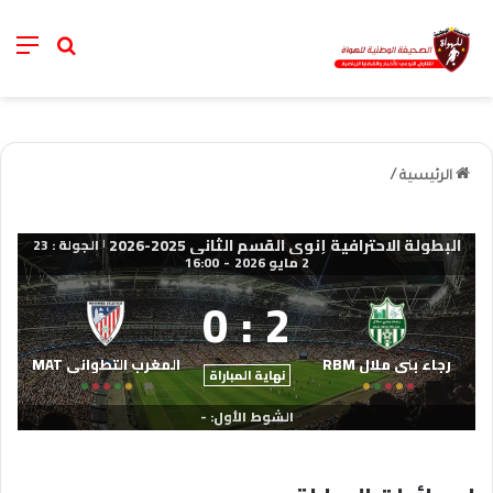
nu
خانة الب
الرئيسية
/
البطولة الاحترافية إنوي القسم الثاني 2025-2026
الجولة : 23
|
2 مايو 2026
-
16:00
0
:
2
رجاء بني ملال RBM
المغرب التطواني MAT
نهاية المباراة
الشوط الأول: -