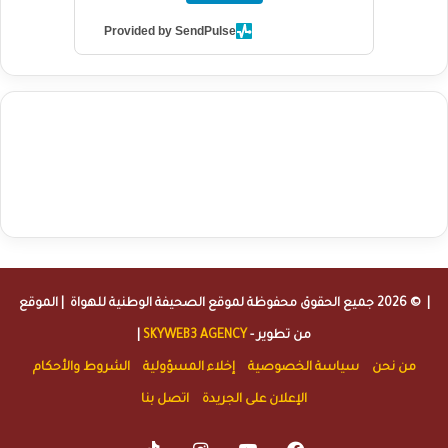
Provided by SendPulse
agence de communication digitale au Maroc
services marketing
digital
stratégie SEO et optimisation web
actualité economique
btp Maroc
actualité btp maroc
maroc
آخر أخبار الرياضة
تحليل مباريات
كرة القدم
أخبار الهواة
نتائج مباريات الهواة
seo
buy iptv
iptv subscription
specialist
trend news
best iptv
agence marketing presse
| © 2026 جميع الحقوق محفوظة لموقع
الصحيفة الوطنية للهواة
| الموقع
من تطوير -
SKYWEB3 AGENCY
|
من نحن
سياسة الخصوصية
إخلاء المسؤولية
الشروط والأحكام
الإعلان على الجريدة
اتصل بنا