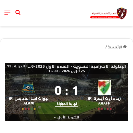
nu
خانة الب
الرئيسية
/
البطولة الاحترافية النسوية - القسم الاول 2025-2026
الجولة : 19
|
25 أبريل 2026
-
16:00
0
:
1
رجاء أيت أيعزة (F)
لبؤات اسا المحبس (F)
ALAM
ARAFF
نهاية المباراة
الشوط الأول: -