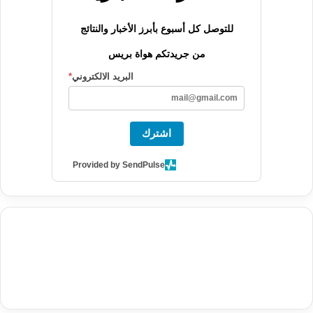
للتوصل كل أسبوع بأبرز الأخبار والنتائج
من جريدتكم هواة بريس
البريد الالكتروني
*
اشترك
Provided by SendPulse
agence de communication digitale au Maroc
services marketing
digital
stratégie SEO et optimisation web
actualité economique
btp Maroc
actualité btp maroc
maroc
آخر أخبار الرياضة
تحليل مباريات
كرة القدم
أخبار الهواة
نتائج مباريات الهواة
seo
buy iptv
iptv subscription
specialist
trend news
best iptv
agence marketing presse