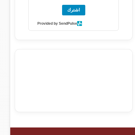
اشترك
Provided by SendPulse
agence de communication digitale au Maroc
services
marketing digital
stratégie SEO et optimisation web
actualité economique maroc
actualité btp maroc
btp
Maroc
آخر أخبار الرياضة
تحليل مباريات كرة القدم
أخبار الهواة
نتائج مباريات الهواة
seo
buy iptv
iptv subscription
specialist
trend news
best iptv
agence marketing
presse