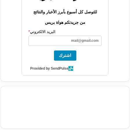
للتوصل كل أسبوع بأبرز الأخبار والنتائج
من جريدتكم هواة بريس
البريد الالكتروني
*
اشترك
Provided by SendPulse
agence de communication digitale au Maroc
services marketing
digital
stratégie SEO et optimisation web
actualité economique
btp Maroc
actualité btp maroc
maroc
آخر أخبار الرياضة
تحليل مباريات
كرة القدم
أخبار الهواة
نتائج مباريات الهواة
seo
buy iptv
iptv subscription
specialist
trend news
best iptv
agence marketing presse