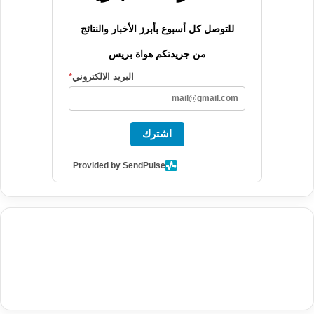
للتوصل كل أسبوع بأبرز الأخبار والنتائج
من جريدتكم هواة بريس
البريد الالكتروني
*
اشترك
Provided by SendPulse
agence de communication digitale au Maroc
services marketing
digital
stratégie SEO et optimisation web
actualité economique
btp Maroc
actualité btp maroc
maroc
آخر أخبار الرياضة
تحليل مباريات
كرة القدم
أخبار الهواة
نتائج مباريات الهواة
seo
buy iptv
iptv subscription
specialist
trend news
best iptv
agence marketing presse