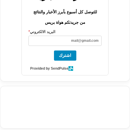
للتوصل كل أسبوع بأبرز الأخبار والنتائج
من جريدتكم هواة بريس
البريد الالكتروني
*
اشترك
Provided by SendPulse
agence de communication digitale au Maroc
services marketing
digital
stratégie SEO et optimisation web
actualité economique
btp Maroc
actualité btp maroc
maroc
آخر أخبار الرياضة
تحليل مباريات
كرة القدم
أخبار الهواة
نتائج مباريات الهواة
seo
buy iptv
iptv subscription
specialist
trend news
best iptv
agence marketing presse