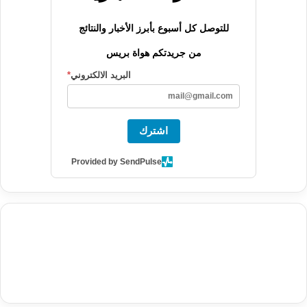
للتوصل كل أسبوع بأبرز الأخبار والنتائج
من جريدتكم هواة بريس
البريد الالكتروني
*
اشترك
Provided by SendPulse
agence de communication digitale au Maroc
services marketing
digital
stratégie SEO et optimisation web
actualité economique
btp Maroc
actualité btp maroc
maroc
آخر أخبار الرياضة
تحليل مباريات
كرة القدم
أخبار الهواة
نتائج مباريات الهواة
seo
buy iptv
iptv subscription
specialist
trend news
best iptv
agence marketing presse