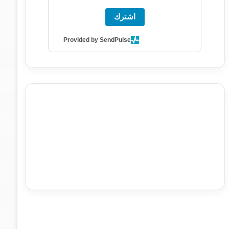
اشترك
Provided by SendPulse
agence de communication digitale au Maroc
services
marketing digital
stratégie SEO et optimisation web
actualité economique maroc
actualité btp maroc
btp
Maroc
آخر أخبار الرياضة
تحليل مباريات كرة القدم
أخبار الهواة
نتائج مباريات الهواة
seo
buy iptv
iptv subscription
specialist
trend news
best iptv
agence marketing
presse