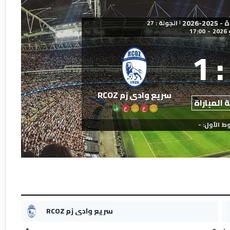
2026
الجولة : 27
|
17:00
-
1
:
سريع وادي زم RCOZ
 المباراة
ت
خ
ت
خ
ف
ط الأول: -
سريع وادي زم RCOZ