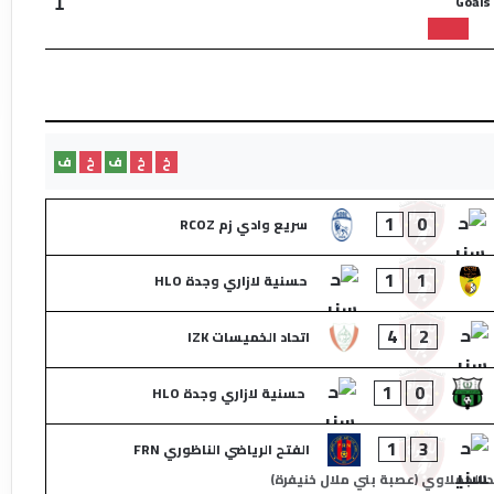
Goals
1
خ
خ
ف
خ
ف
1
0
سريع وادي زم RCOZ
1
1
حسنية لازاري وجدة HLO
4
2
اتحاد الخميسات IZK
1
0
حسنية لازاري وجدة HLO
1
3
الفتح الرياضي الناظوري FRN
الجملاوي (عصبة بني ملال خنيفرة)