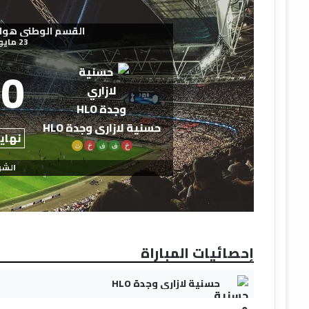
القسم الوطني هواة - 2025-
23 مايو 2026
0
حسنية لازاري وجدة HLO
نهاية
خ
ف
ف
خ
ت
الشو
إحصائيات المباراة
حسنية لازاري وجدة HLO