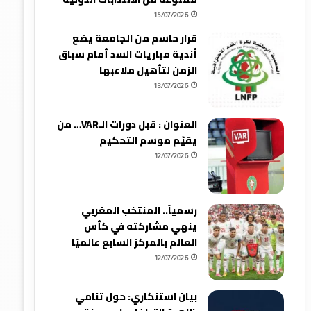
15/07/2026
قرار حاسم من الجامعة يضع
أندية مباريات السد أمام سباق
الزمن لتأهيل ملاعبها
13/07/2026
العنوان : قبل دورات الـVAR… من
يقيّم موسم التحكيم
12/07/2026
رسمياً.. المنتخب المغربي
ينهي مشاركته في كأس
العالم بالمركز السابع عالميًا
12/07/2026
بيان استنكاري: حول تنامي