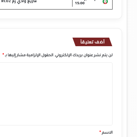
سريع وادي زم RCOZ
15:00
أضف تعليقاً
لن يتم نشر عنوان بريدك الإلكتروني.
الحقول الإلزامية مشار إليها بـ
*
ا
ل
ت
ع
ل
ي
ق
*
الاسم
*