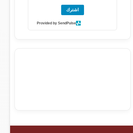
اشترك
Provided by SendPulse
agence de communication digitale au Maroc
services
marketing digital
stratégie SEO et optimisation web
actualité economique maroc
actualité btp maroc
btp
Maroc
آخر أخبار الرياضة
تحليل مباريات كرة القدم
أخبار الهواة
نتائج مباريات الهواة
seo
buy iptv
iptv subscription
specialist
trend news
best iptv
agence marketing
presse