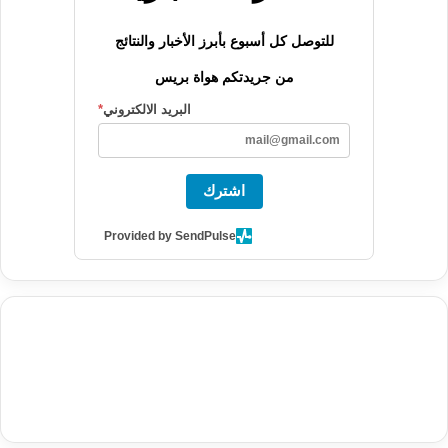
للتوصل كل أسبوع بأبرز الأخبار والنتائج
من جريدتكم هواة بريس
البريد الالكتروني
*
اشترك
Provided by SendPulse
agence de communication digitale au Maroc
services marketing
digital
stratégie SEO et optimisation web
actualité economique
btp Maroc
actualité btp maroc
maroc
آخر أخبار الرياضة
تحليل مباريات
كرة القدم
أخبار الهواة
نتائج مباريات الهواة
seo
buy iptv
iptv subscription
specialist
trend news
best iptv
agence marketing presse