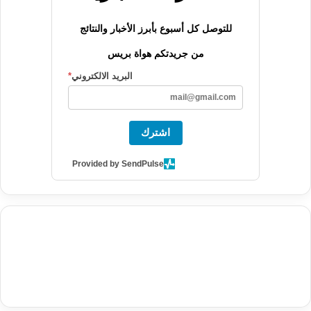
للتوصل كل أسبوع بأبرز الأخبار والنتائج
من جريدتكم هواة بريس
البريد الالكتروني
*
اشترك
Provided by SendPulse
agence de communication digitale au Maroc
services marketing
digital
stratégie SEO et optimisation web
actualité economique
btp Maroc
actualité btp maroc
maroc
آخر أخبار الرياضة
تحليل مباريات
كرة القدم
أخبار الهواة
نتائج مباريات الهواة
seo
buy iptv
iptv subscription
specialist
trend news
best iptv
agence marketing presse