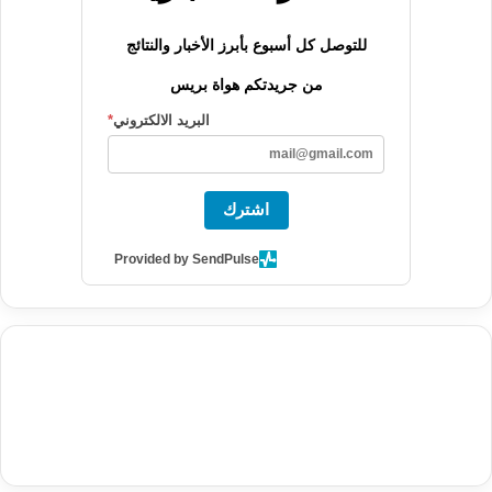
للتوصل كل أسبوع بأبرز الأخبار والنتائج
من جريدتكم هواة بريس
البريد الالكتروني
*
اشترك
Provided by SendPulse
agence de communication digitale au Maroc
services marketing
digital
stratégie SEO et optimisation web
actualité economique
btp Maroc
actualité btp maroc
maroc
آخر أخبار الرياضة
تحليل مباريات
كرة القدم
أخبار الهواة
نتائج مباريات الهواة
seo
buy iptv
iptv subscription
specialist
trend news
best iptv
agence marketing presse