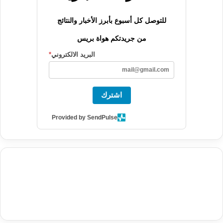
للتوصل كل أسبوع بأبرز الأخبار والنتائج
من جريدتكم هواة بريس
البريد الالكتروني
*
اشترك
Provided by SendPulse
agence de communication digitale au Maroc
services marketing
digital
stratégie SEO et optimisation web
actualité economique
btp Maroc
actualité btp maroc
maroc
آخر أخبار الرياضة
تحليل مباريات
كرة القدم
أخبار الهواة
نتائج مباريات الهواة
seo
buy iptv
iptv subscription
specialist
trend news
best iptv
agence marketing presse