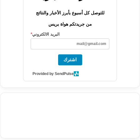
للتوصل كل أسبوع بأبرز الأخبار والنتائج
من جريدتكم هواة بريس
البريد الالكتروني
*
اشترك
Provided by SendPulse
agence de communication digitale au Maroc
services marketing
digital
stratégie SEO et optimisation web
actualité economique
btp Maroc
actualité btp maroc
maroc
آخر أخبار الرياضة
تحليل مباريات
كرة القدم
أخبار الهواة
نتائج مباريات الهواة
seo
buy iptv
iptv subscription
specialist
trend news
best iptv
agence marketing presse