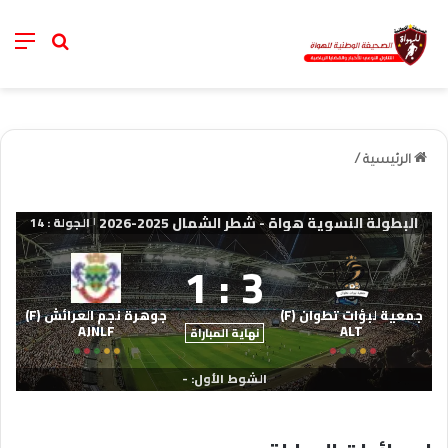
nu
خانة الب
الرئيسية
/
البطولة النسوية هواة - شطر الشمال 2025-2026
الجولة : 14
|
1
:
3
جمعية لبؤات تطوان (F)
جوهرة نجم العرائش (F)
AJNLF
ALT
نهاية المباراة
الشوط الأول: -