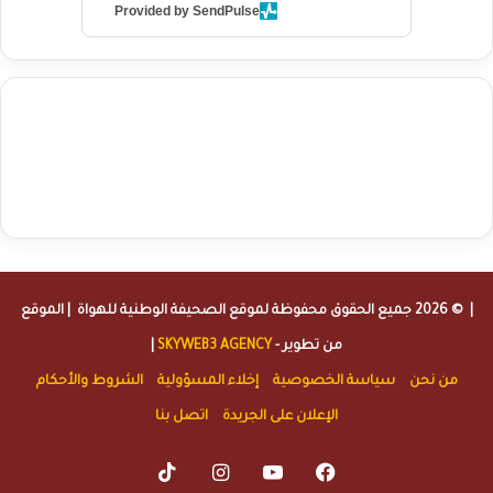
Provided by SendPulse
agence de communication digitale au Maroc
services marketing
digital
stratégie SEO et optimisation web
actualité economique
btp Maroc
actualité btp maroc
maroc
آخر أخبار الرياضة
تحليل مباريات
كرة القدم
أخبار الهواة
نتائج مباريات الهواة
seo
buy iptv
iptv subscription
specialist
trend news
best iptv
agence marketing presse
| © 2026 جميع الحقوق محفوظة لموقع
الصحيفة الوطنية للهواة
| الموقع
من تطوير -
SKYWEB3 AGENCY
|
من نحن
سياسة الخصوصية
إخلاء المسؤولية
الشروط والأحكام
الإعلان على الجريدة
اتصل بنا
TikTok
Instagram
YouTube
Facebook