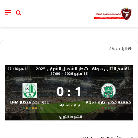
nu
خانة الب
الرئيسية
/
القسم الثاني هواة - شطر الشمال الشرقي 2025-2026
الجولة : 27
|
16 مايو 2026
-
17:00
0
:
1
جمعية قدس تازة AQST
نادي نجم ميضار CNM
نهاية المباراة
الشوط الأول: -