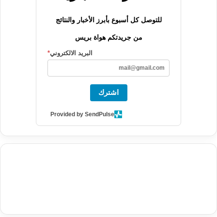
للتوصل كل أسبوع بأبرز الأخبار والنتائج
من جريدتكم هواة بريس
البريد الالكتروني
*
اشترك
Provided by SendPulse
agence de communication digitale au Maroc
services marketing
digital
stratégie SEO et optimisation web
actualité economique
btp Maroc
actualité btp maroc
maroc
آخر أخبار الرياضة
تحليل مباريات
كرة القدم
أخبار الهواة
نتائج مباريات الهواة
seo
buy iptv
iptv subscription
specialist
trend news
best iptv
agence marketing presse