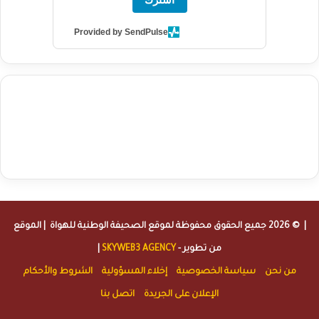
Provided by SendPulse
agence de communication digitale au Maroc
services marketing
digital
stratégie SEO et optimisation web
actualité economique
btp Maroc
actualité btp maroc
maroc
آخر أخبار الرياضة
تحليل مباريات
كرة القدم
أخبار الهواة
نتائج مباريات الهواة
seo
buy iptv
iptv subscription
specialist
trend news
best iptv
agence marketing presse
| © 2026 جميع الحقوق محفوظة لموقع
الصحيفة الوطنية للهواة
| الموقع
من تطوير -
SKYWEB3 AGENCY
|
من نحن
سياسة الخصوصية
إخلاء المسؤولية
الشروط والأحكام
الإعلان على الجريدة
اتصل بنا