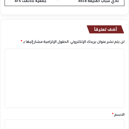
نادي شباب القليعة ASCK
جمعية تاكلفت ATS
أضف تعليقاً
لن يتم نشر عنوان بريدك الإلكتروني.
الحقول الإلزامية مشار إليها بـ
*
ا
ل
ت
ع
ل
ي
ق
*
الاسم
*