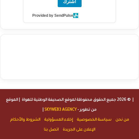
اشترك
Provided by SendPulse
agence de communication digitale au Maroc
services marketing
digital
stratégie SEO et optimisation web
actualité economique
btp Maroc
actualité btp maroc
maroc
آخر أخبار الرياضة
تحليل مباريات
كرة القدم
أخبار الهواة
نتائج مباريات الهواة
seo
buy iptv
iptv subscription
specialist
trend news
best iptv
agence marketing presse
| © 2026 جميع الحقوق محفوظة لموقع
الصحيفة الوطنية للهواة
| الموقع
من تطوير -
SKYWEB3 AGENCY
|
من نحن
سياسة الخصوصية
إخلاء المسؤولية
الشروط والأحكام
الإعلان على الجريدة
اتصل بنا