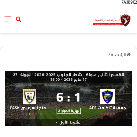
7A3B9K2
nu
خانة الب
الرئيسية
/
القسم الثاني هواة - شطر الجنوب 2025-2026
الجولة : 27
|
17 مايو 2026
-
16:00
6
:
1
جمعية تاكلفت ATS
الفتح السرغيني FASK
نهاية المباراة
الشوط الأول: -