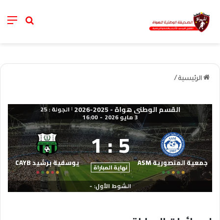
nu
خانة الب
الرئيسية
/
القسم الوطني هواة - 2025-2026
الجولة : 25
|
3 مايو 2026
-
16:00
1
:
5
جمعية المنصورية ASM
يوسفية برشيد CAYB
نهاية المباراة
الشوط الأول: -