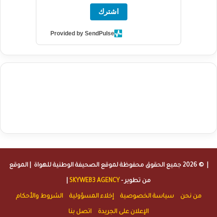
اشترك
Provided by SendPulse
agence de communication digitale au Maroc
services marketing
digital
stratégie SEO et optimisation web
actualité economique
btp Maroc
actualité btp maroc
maroc
آخر أخبار الرياضة
تحليل مباريات
كرة القدم
أخبار الهواة
نتائج مباريات الهواة
seo
buy iptv
iptv subscription
specialist
trend news
best iptv
agence marketing presse
| © 2026 جميع الحقوق محفوظة لموقع
الصحيفة الوطنية للهواة
| الموقع
من تطوير -
SKYWEB3 AGENCY
|
من نحن
سياسة الخصوصية
إخلاء المسؤولية
الشروط والأحكام
الإعلان على الجريدة
اتصل بنا