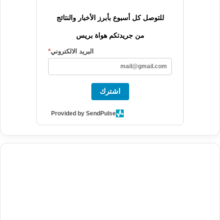
للتوصل كل أسبوع بأبرز الأخبار والنتائج
من جريدتكم هواة بريس
البريد الالكتروني
*
اشترك
Provided by SendPulse
agence de communication digitale au Maroc
services
marketing digital
stratégie SEO et optimisation web
actualité
btp Maroc
actualité btp maroc
economique maroc
آخر أخبار
الرياضة
تحليل مباريات كرة القدم
أخبار الهواة
نتائج مباريات الهواة
iptv
subscription
buy iptv
seo specialist
trend news
best iptv
agence marketing presse