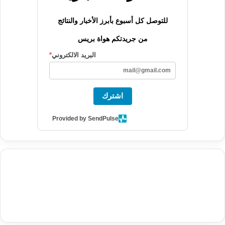
للتوصل كل أسبوع بأبرز الأخبار والنتائج
من جريدتكم هواة بريس
البريد الالكتروني
*
اشترك
Provided by SendPulse
agence de communication digitale au Maroc
services marketing
digital
stratégie SEO et optimisation web
actualité economique
btp Maroc
actualité btp maroc
maroc
آخر أخبار الرياضة
تحليل مباريات
كرة القدم
أخبار الهواة
نتائج مباريات الهواة
seo
buy iptv
iptv subscription
specialist
trend news
best iptv
agence marketing presse