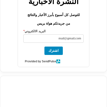
النشرة الاخبارية
للتوصل كل أسبوع بأبرز الأخبار والنتائج
من جريدتكم هواة بريس
البريد الالكتروني
*
اشترك
Provided by SendPulse
agence de communication digitale au Maroc
services marketing
digital
stratégie SEO et optimisation web
actualité economique
btp Maroc
actualité btp maroc
maroc
آخر أخبار الرياضة
تحليل مباريات
كرة القدم
أخبار الهواة
نتائج مباريات الهواة
seo
buy iptv
iptv subscription
specialist
trend news
best iptv
agence marketing presse