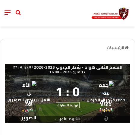
nu
خانة الب
الرئيسية
/
القسم الثاني هواة - شطر الجنوب 2025-2026
الجولة : 27
|
17 مايو 2026
-
16:00
1
:
0
جمعية أجيال الكردان
الأمل الرياضي الصويري
ASE
ASGG
نهاية المباراة
الشوط الأول: -