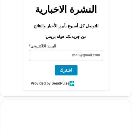
النشرة الاخبارية
للتوصل كل أسبوع بأبرز الأخبار والنتائج
من جريدتكم هواة بريس
البريد الالكتروني
*
اشترك
Provided by SendPulse
agence de communication digitale au Maroc
services marketing
digital
stratégie SEO et optimisation web
actualité economique
btp Maroc
actualité btp maroc
maroc
آخر أخبار الرياضة
تحليل مباريات
كرة القدم
أخبار الهواة
نتائج مباريات الهواة
seo
buy iptv
iptv subscription