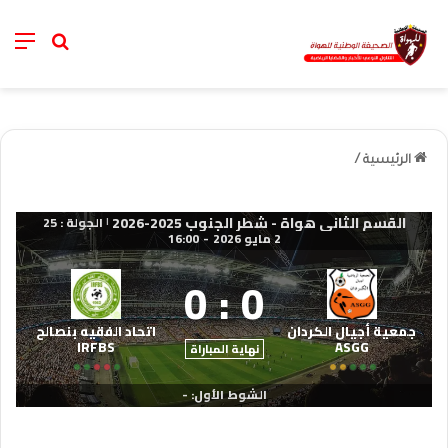
nu
خانة الب
الرئيسية
/
القسم الثاني هواة - شطر الجنوب 2025-2026
الجولة : 25
|
2 مايو 2026
-
16:00
0
:
0
جمعية أجيال الكردان
اتحاد الفقيه بنصالح
IRFBS
ASGG
نهاية المباراة
الشوط الأول: -