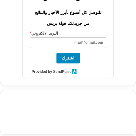
للتوصل كل أسبوع بأبرز الأخبار والنتائج
من جريدتكم هواة بريس
البريد الالكتروني
*
اشترك
Provided by SendPulse
agence de communication digitale au Maroc
services marketing
digital
stratégie SEO et optimisation web
actualité economique
btp Maroc
actualité btp maroc
maroc
آخر أخبار الرياضة
تحليل مباريات
كرة القدم
أخبار الهواة
نتائج مباريات الهواة
seo
buy iptv
iptv subscription
specialist
trend news
best iptv
agence marketing presse