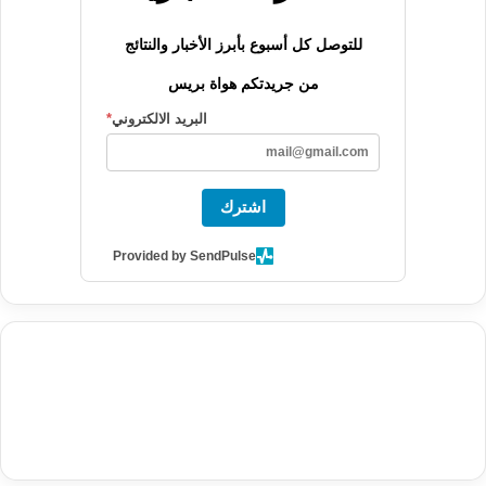
للتوصل كل أسبوع بأبرز الأخبار والنتائج
من جريدتكم هواة بريس
البريد الالكتروني
*
اشترك
Provided by SendPulse
agence de communication digitale au Maroc
services marketing
digital
stratégie SEO et optimisation web
actualité economique
btp Maroc
actualité btp maroc
maroc
آخر أخبار الرياضة
تحليل مباريات
كرة القدم
أخبار الهواة
نتائج مباريات الهواة
seo
buy iptv
iptv subscription
specialist
trend news
best iptv
agence marketing presse