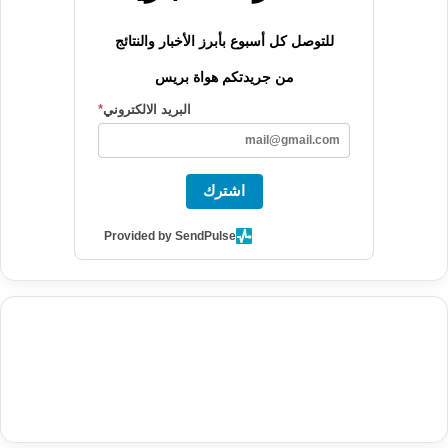
للتوصل كل أسبوع بأبرز الأخبار والنتائج
من جريدتكم هواة بريس
البريد الالكتروني
*
اشترك
Provided by SendPulse
agence de communication digitale au Maroc
services marketing
digital
stratégie SEO et optimisation web
actualité economique
btp Maroc
actualité btp maroc
maroc
آخر أخبار الرياضة
تحليل مباريات
كرة القدم
أخبار الهواة
نتائج مباريات الهواة
seo
buy iptv
iptv subscription
specialist
trend news
best iptv
agence marketing presse